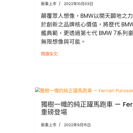
新車上市
2022年10月03日
顛覆眾人想像，BMW以開天闢地之
於創新之品牌核心價值，將歷
代 BM
艦典範，更透過第七代
BMW 7
系列
無限
想像與可能。
閱讀全文:
獨樹一幟的純正躍馬跑車 — Ferrar
重磅登場
新車上市
2022年9月15日