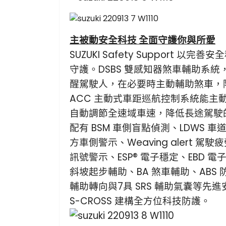
主被動安全科技 全面守護你與所愛
SUZUKI Safety Support 以
守護。DSBS 雙感知器煞車輔助系
醒駕駛人，在必要時主動輔助煞車，
ACC 主動式車距巡航控制系統能主
自動調節全速域車速，降低長途駕駛
配有 BSM 車側盲點偵測、LDWS 車
方車側警示、Weaving alert 駕
訊號警示、ESP® 電子穩定、EBD 
斜坡起步輔助、BA 煞車輔助、ABS 
輔助轉向與7具 SRS 輔助氣囊等先進安
S-CROSS 建構全方位科技防護。