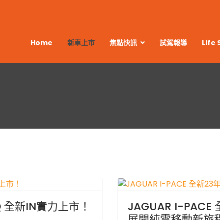
Home
新車上市
焦點快訊
試駕報導
Life 
Q 全新IN實⼒上市！
JAGUAR I-PA
展開純電移動新旅