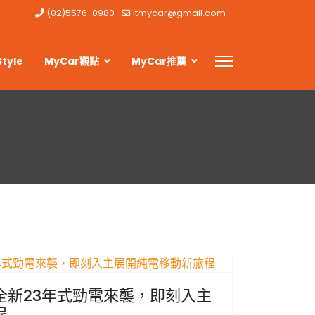
(02)5576-0980
itmycar@gmail.com
Style
MyCar觀點
MyCar推薦
CE 全新23年式勁電來襲，即刻入主
程