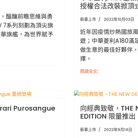
授權合法改裝掀頂
力，醞釀前瞻思維與勇
新車上市
2022年10月03日
W 7系列刻劃為頂尖旗
近年因疫情炒熱國旅
豪華旗艦，為世界賦予
遊；中華菱利A180
做生意的最佳好夥伴
擇。
閱讀全文:
i Purosangue
向經典致敬，THE NEW
EDITION 限量推出
新車上市
2022年9月14日