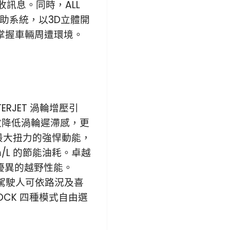
訊息。同時，ALL
像輔助系統，以3D立體開
掌握車輛周遭環境。
OSTERJET 渦輪增壓引
有效降低渦輪遲滯感，更
gm 最大扭力的強悍動能，
m/L 的節能油耗。卓越
兼具優異的越野性能。
讓駕駛人可依路況及喜
、LOCK 四種模式自由選