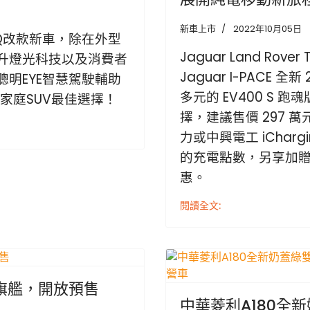
新車上市
2022年10月05日
ROQ改款新⾞，除在外型
Jaguar Land Ro
升燈光科技以及消費者
Jaguar I-PACE
(聰明EYE智慧駕駛輔助
多元的 EV400 S 跑
家庭SUV最佳選擇！
擇，建議售價 297 萬
力或中興電工 iChar
的充電點數，另享加
惠。
閱讀全文:
軸旗艦，開放預售
中華菱利A180全