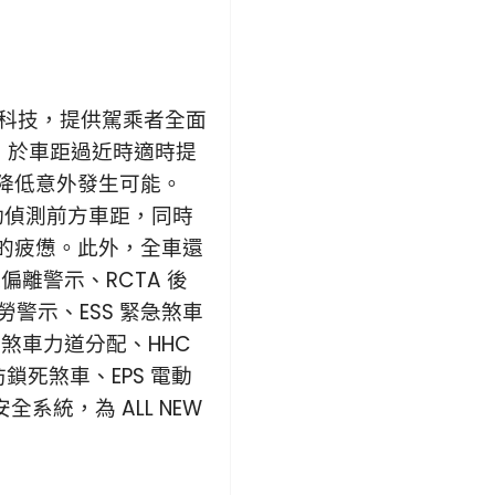
完善安全科技，提供駕乘者全面
統，於車距過近時適時提
降低意外發生可能。
動偵測前方車距，同時
的疲憊。此外，全車還
道偏離警示、RCTA 後
駛疲勞警示、ESS 緊急煞車
電子煞車力道分配、HHC
防鎖死煞車、EPS 電動
全系統，為 ALL NEW