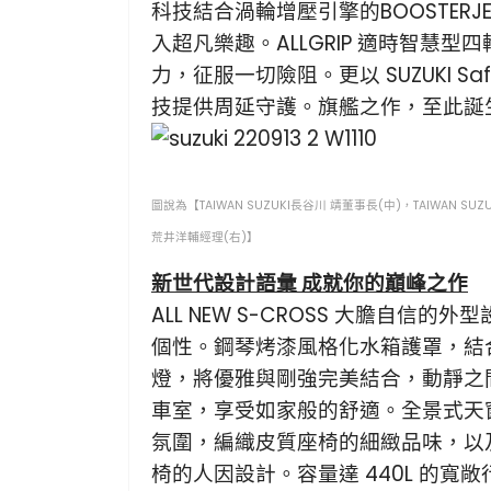
科技結合渦輪增壓引擎的BOOSTER
入超凡樂趣。ALLGRIP 適時智慧型
力，征服一切險阻。更以 SUZUKI Safe
技提供周延守護。旗艦之作，至此誕
圖說為【TAIWAN SUZUKI長谷川 靖董事長(中)，TAIWAN SUZU
荒井洋輔經理(右)】
新世代設計語彙 成就你的巔峰之作
ALL NEW S-CROSS 大膽自信的外
個性。鋼琴烤漆風格化水箱護罩，結合序
燈，將優雅與剛強完美結合，動靜之
車室，享受如家般的舒適。全景式天
氛圍，編織皮質座椅的細緻品味，以
椅的人因設計。容量達 440L 的寬敞行