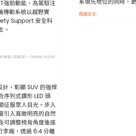
系領先地位的同時，
JET強勁動能，為駕馭注
四輪傳動系統以越野實
閱讀全文:
ty Support 安全科
生。
KI潘瀅仁協理(左)，TAIWAN SUZUKI
型設計，彰顯 SUV 的強悍
列式鑽形 LED 頭
間征服眾人目光。步入
窗引入寬敞明亮的自然
及可調整椅背角度後座
李廂，透過 6:4 分離