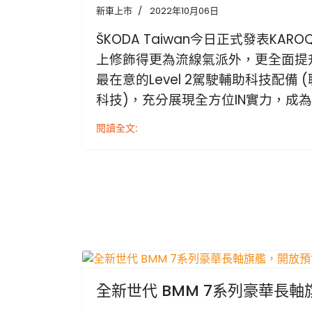
新車上市
2022年10月06日
ŠKODA Taiwan今⽇正式發表KA
上修飾得更為流線
氣派外，更全⾯提
最在意的Level 2駕駛輔助科技配備 
科技)，充分展現全⽅位IN實⼒，成為
閱讀全文:
全新世代 BMM 7系列豪華長