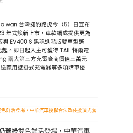
ver Taiwan 台灣捷豹路虎今（5）日宣布
 全新 23 年式煥新上市，車款編成提供更為
魂版與 EV400 S 黑魂進階版雙車型選
元起。即日起入主可獲得 TAIL 特爾電
ging 兩大第三方充電廠商價值三萬元
贈送家用壁掛式充電器等多項購車優
新奶蓋綠雙色鮮活登場，中華汽車