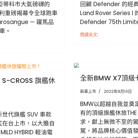
拉亞蒂科市大氣磅礴的
回顧 Defender 的
場，法拉利重磅揭幕令全球跑車
Land Rover Series
osangue — 躍馬品
Defender 75th Li
車。
閱讀全文:
Previous
全新BMW X7頂
S-CROSS 旗艦休
新車上市
2022年9月13日
BMW以超越自我並奠
有的頂級旗艦休旅THE
新世代旗艦 SUV 車款
求，獻上無微不至的
13)正式在台上市，以大膽自
駕，將品牌核心價值發
LD HYBRID 輕油電