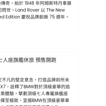
經典傳奇，始於 1948 年阿姆斯特丹車展
 I 的問世。Land Rover 以 The New
mited Edition 慶祝品牌創廠 75 週年。
Next
級七人座旗艦休旅 預售開跑
定不凡的堅定意念，打造品牌前所未
 X7，詮釋了BMW對於頂級豪華的追
駕乘體驗，擘劃頂級七人專屬旗艦座
揮至極致，宣揚BMW在頂級豪華車