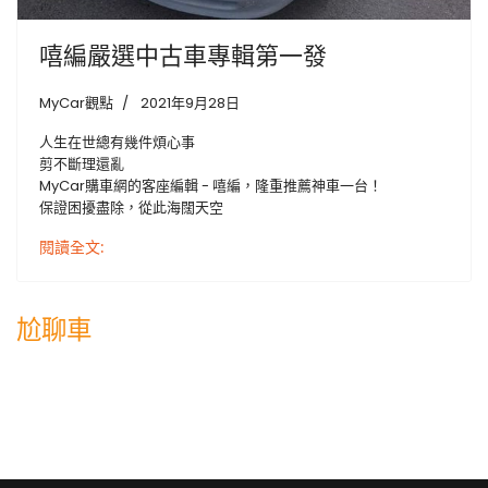
嘻編嚴選中古車專輯第一發
MyCar觀點
2021年9月28日
人生在世總有幾件煩心事
剪不斷理還亂
MyCar購車網的客座編輯 - 嘻編，隆重推薦神車一台！
保證困擾盡除，從此海闊天空
閱讀全文:
尬聊車