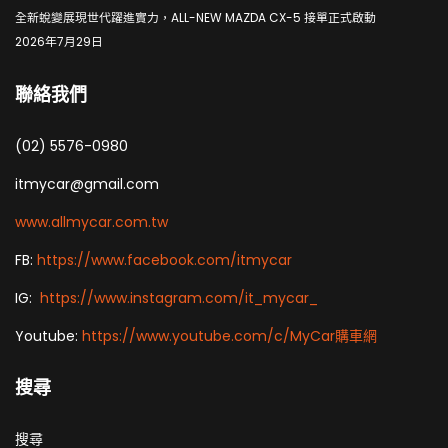
全新蛻變展現世代躍進實力，ALL-NEW MAZDA CX-5 接單正式啟動
2026年7月29日
聯絡我們
(02) 5576-0980
itmycar@gmail.com
www.allmycar.com.tw
FB:
https://www.facebook.com/itmycar
IG:
https://www.instagram.com/it_mycar_
Youtube:
https://www.youtube.com/c/MyCar購車網
搜尋
搜尋