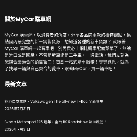
關於MyCar購車網
MyCar 購車網，以消費者的角度，分享各品牌車款的獨特觀點，集
結國內最完整的新車銷售資源。想知道各種的新車資訊？ 就跟著
MyCar 購車網一起看車吧！別再費心上網比購車配備菜單了，無論
是進口或是國產，不管是新車還是二手車，一通電話，我們立刻為
您媒合最適合的銷售窗口！首創一站式購車服務！尋尋覓覓，就為
了找尋一輛與自己契合的愛車，跟著MyCar，買一輛車吧！
最新文章
魅力自成焦點，Volkswagen The all-new T-Roc 全新登場
2026年7月31日
Škoda Motorsport 125 週年，全台 RS Roadshow 熱血啟動！
2026年7月31日