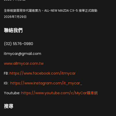
全新蛻變展現世代躍進實力，ALL-NEW MAZDA CX-5 接單正式啟動
2026年7月29日
聯絡我們
(02) 5576-0980
itmycar@gmail.com
www.allmycar.com.tw
FB:
https://www.facebook.com/itmycar
IG:
https://www.instagram.com/it_mycar_
Youtube:
https://www.youtube.com/c/MyCar購車網
搜尋