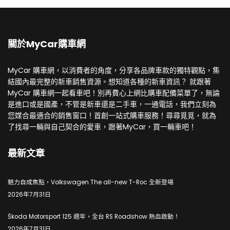
關於MyCar購車網
MyCar 購車網，以消費者的角度，分享各品牌車款的獨特觀點，集
結國內最完整的新車銷售資源。想知道各種的新車資訊？ 就跟著
MyCar 購車網一起看車吧！別再費心上網比購車配備菜單了，無論
是進口或是國產，不管是新車還是二手車，一通電話，我們立刻為
您媒合最適合的銷售窗口！首創一站式購車服務！尋尋覓覓，就為
了找尋一輛與自己契合的愛車，跟著MyCar，買一輛車吧！
最新文章
魅力自成焦點，Volkswagen The all-new T-Roc 全新登場
2026年7月31日
Škoda Motorsport 125 週年，全台 RS Roadshow 熱血啟動！
2026年7月31日