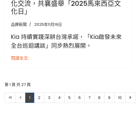
化交流，共襄盛舉「2025馬來西亞文
化日」
品牌新聞
2025年11月19日
Kia 持續實踐深耕台灣承諾，
「Kia啟發未來
全台巡迴講談」同步熱烈展開。
閱讀全文:
第 1 頁 共 27 頁
1
2
3
4
5
6
7
8
9
10