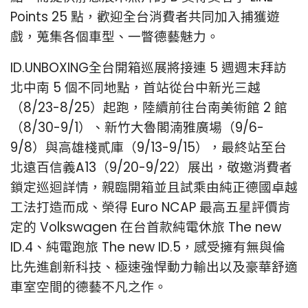
Points 25 點，歡迎全台消費者共同加入捕獲遊
戲，蒐集各個車型、一瞥德藝魅力。
ID.UNBOXING全台開箱巡展將接連 5 週週末拜訪
北中南 5 個不同地點，首站從台中新光三越
（8/23-8/25）起跑，陸續前往台南美術館 2 館
（8/30-9/1）、新竹大魯閣湳雅廣場（9/6-
9/8）與高雄棧貳庫（9/13-9/15），最終站至台
北遠百信義A13（9/20-9/22）展出，敬邀消費者
鎖定巡迴詳情，親臨開箱並且試乘由純正德國卓越
工法打造而成、榮得 Euro NCAP 最高五星評價肯
定的 Volkswagen 在台首款純電休旅 The new
ID.4、純電跑旅 The new ID.5，感受擁有無與倫
比先進創新科技、極速強悍動力輸出以及豪華舒適
車室空間的德藝不凡之作。