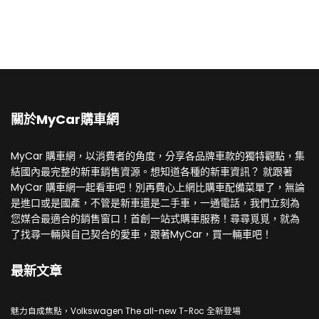
關於MyCar購車網
MyCar 購車網，以消費者的角度，分享各品牌車款的獨特觀點，集
結國內最完整的新車銷售資源。想知道各種的新車資訊？ 就跟著
MyCar 購車網一起看車吧！別再費心上網比購車配備菜單了，無論
是進口或是國產，不管是新車還是二手車，一通電話，我們立刻為
您媒合最適合的銷售窗口！首創一站式購車服務！尋尋覓覓，就為
了找尋一輛與自己契合的愛車，跟著MyCar，買一輛車吧！
最新文章
魅力自成焦點，Volkswagen The all-new T-Roc 全新登場