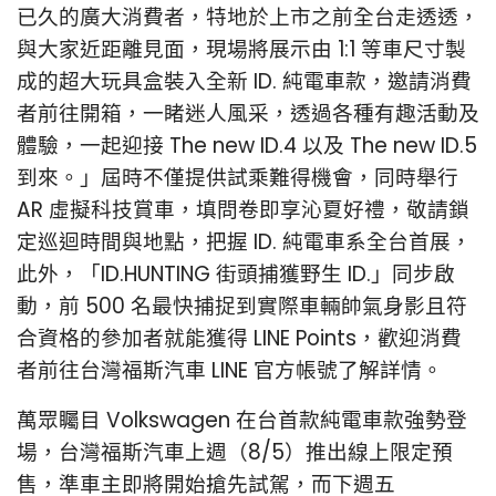
已久的廣大消費者，特地於上市之前全台走透透，
與大家近距離見面，現場將展示由 1:1 等車尺寸製
成的超大玩具盒裝入全新 ID. 純電車款，邀請消費
者前往開箱，一睹迷人風采，透過各種有趣活動及
體驗，一起迎接 The new ID.4 以及 The new ID.5
到來。」屆時不僅提供試乘難得機會，同時舉行
AR 虛擬科技賞車，填問卷即享沁夏好禮，敬請鎖
定巡迴時間與地點，把握 ID. 純電車系全台首展，
此外，「ID.HUNTING 街頭捕獲野生 ID.」同步啟
動，前 500 名最快捕捉到實際車輛帥氣身影且符
合資格的參加者就能獲得 LINE Points，歡迎消費
者前往台灣福斯汽車 LINE 官方帳號了解詳情。
萬眾矚目 Volkswagen 在台首款純電車款強勢登
場，台灣福斯汽車上週（8/5）推出線上限定預
售，準車主即將開始搶先試駕，而下週五