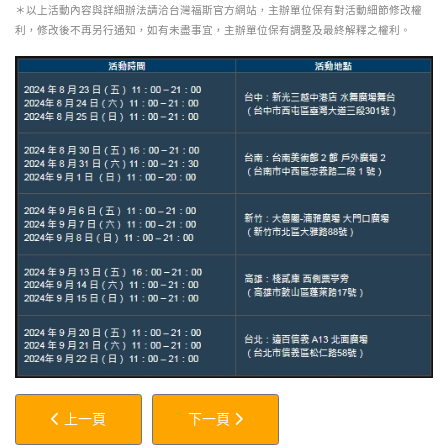
＊以上活動內容與詳細辦法請洽台灣福斯官方網站，主辦單位保有對活動細節修改權
利，修改後不再另行通知，如有未盡事宜，主辦單位保有調整及最終解釋之權利。
上一篇文章: 商用廂型車新物種，天生大頭家 — DFSK A380 W
下一篇文章: VOLKSWAGEN ID. 純電車系
上一頁
下一頁