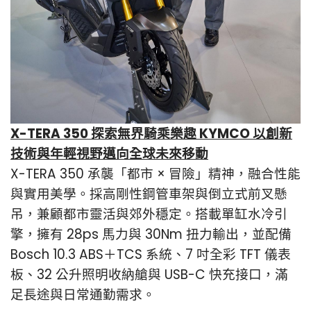
X-TERA 350 探索無界騎乘樂趣 KYMCO 以創新
技術與年輕視野邁向全球未來移動
X-TERA 350 承襲「都市 × 冒險」精神，融合性能
與實用美學。採高剛性鋼管車架與倒立式前叉懸
吊，兼顧都市靈活與郊外穩定。搭載單缸水冷引
擎，擁有 28ps 馬力與 30Nm 扭力輸出，並配備
Bosch 10.3 ABS＋TCS 系統、7 吋全彩 TFT 儀表
板、32 公升照明收納艙與 USB-C 快充接口，滿
足長途與日常通勤需求。