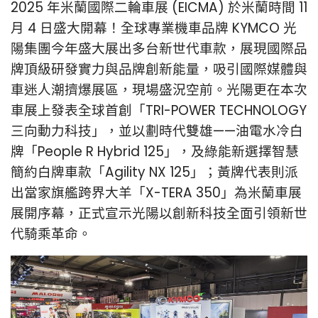
2025 年米蘭國際二輪車展 (EICMA) 於米蘭時間 11
月 4 日盛大開幕！全球專業機車品牌 KYMCO 光
陽集團今年盛大展出多台新世代車款，展現國際品
牌頂級研發實力與品牌創新能量，吸引國際媒體與
車迷人潮擠爆展區，現場盛況空前。光陽更在本次
車展上發表全球首創「TRI-POWER TECHNOLOGY
三向動力科技」，並以劃時代雙雄——油電水冷白
牌「People R Hybrid 125」，及綠能新選擇智慧
簡約白牌車款「Agility NX 125」；黃牌代表則派
出當家旗艦跨界大羊「X-TERA 350」為米蘭車展
展開序幕，正式宣示光陽以創新科技全面引領新世
代騎乘革命。