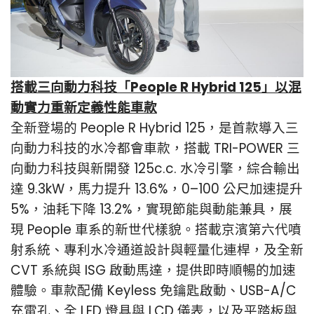
搭載三向動力科技「People R Hybrid 125」以混
動實力重新定義性能車款
全新登場的 People R Hybrid 125，是首款導入三
向動力科技的水冷都會車款，搭載 TRI-POWER 三
向動力科技與新開發 125c.c. 水冷引擎，綜合輸出
達 9.3kW，馬力提升 13.6%，0–100 公尺加速提升
5%，油耗下降 13.2%，實現節能與動能兼具，展
現 People 車系的新世代樣貌。搭載京濱第六代噴
射系統、專利水冷通道設計與輕量化連桿，及全新
CVT 系統與 ISG 啟動馬達，提供即時順暢的加速
體驗。車款配備 Keyless 免鑰匙啟動、USB-A/C
充電孔、全 LED 燈具與 LCD 儀表，以及平踏板與