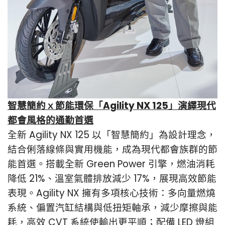
智慧簡約ｘ節能環保「Agility NX 125」演繹現代
都會風格的通勤首選
全新 Agility NX 125 以「智慧簡約」為設計理念，
結合俐落線條與實用機能，成為現代都會族群的節
能首選。搭載全新 Green Power 引擎，燃油消耗
降低 21%、溫室氣體排放減少 17%，展現高效節能
表現。Agility NX 擁有多項核心技術：多向量燃燒
系統、偏置汽缸結構與低扭矩軸承，減少摩擦與能
耗，高效 CVT 系統使輸出更平順；配備 LED 燈組