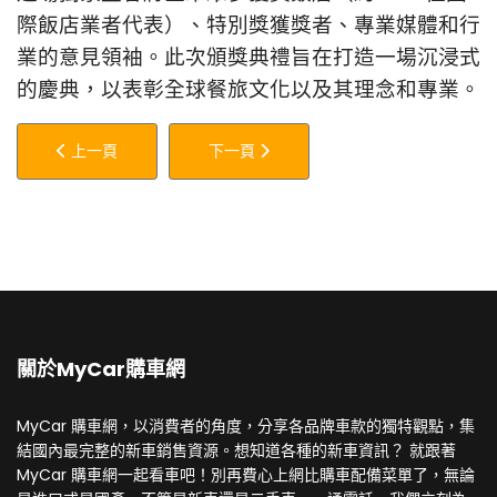
際飯店業者代表）、特別獎獲獎者、專業媒體和行
業的意見領袖。
此次頒獎典禮旨在打造一場沉浸式
的慶典，以表彰全球餐旅文化以及其理念和專業。
上一篇文章: 東亞市場拓點首站，歐洲行動叫車領導品牌 BOLT 
下一篇文章: SUBARU經典廣告詞再現
上一頁
下一頁
關於MyCar購車網
MyCar 購車網，以消費者的角度，分享各品牌車款的獨特觀點，集
結國內最完整的新車銷售資源。想知道各種的新車資訊？ 就跟著
MyCar 購車網一起看車吧！別再費心上網比購車配備菜單了，無論