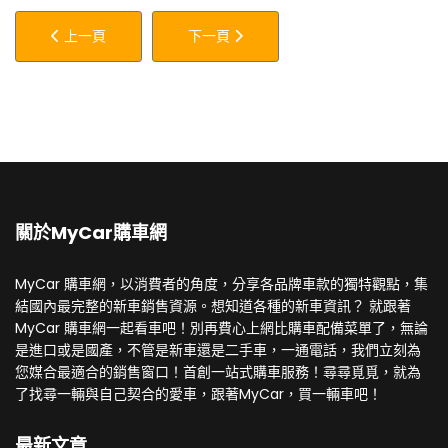
上一篇文章: 歡慶HONDA誕生77週年，指定車款優惠總價值最
下一篇文章: IGNIS響應貨物稅減免，進口
上一頁
下一頁
關於MyCar購車網
MyCar 購車網，以消費者的角度，分享各品牌車款的獨特觀點，集
結國內最完整的新車銷售資源。想知道各種的新車資訊？ 就跟著
MyCar 購車網一起看車吧！別再費心上網比購車配備菜單了，無論
是進口或是國產，不管是新車還是二手車，一通電話，我們立刻為
您媒合最適合的銷售窗口！首創一站式購車服務！尋尋覓覓，就為
了找尋一輛與自己契合的愛車，跟著MyCar，買一輛車吧！
最新文章