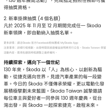
「130 週年展間活動」，完成指定拍照任務即可獲
得抽獎資格。
2. 新車掛牌抽獎 (4 個名額)
凡於 2025 年 11 月至 12 月期間完成任一 Škoda
新車領牌，即自動納入抽獎名單。
更多詳情：請洽Škoda 官方Facebook粉絲團或 MyŠkoda App
注意事項：詳細行程規劃、出發時間與旅遊權益說明將另行公告。Škoda Taiwan 保留
活動內容、獎項名額與時程調整之最終權利。
持續探索，邁向下一個世紀
130 年來，Škoda 以「人」為核心、以創新為驅
動，從捷克邁向世界，見證汽車產業的每一段變
革。今日的 Škoda 不僅傳承榮耀，更以電動化發
展積極擘劃未來藍圖。Škoda Taiwan 誠摯邀請
每位車主與愛好者一同參與 130 週年慶典，從台
灣出發，與 Škoda 一起探索捷克，啟程未來。