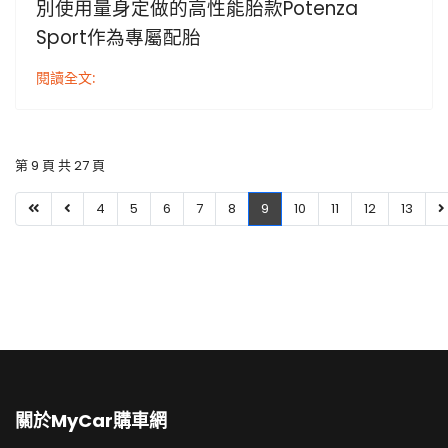
別使用量身定做的高性能胎款Potenza
Sport作為專屬配胎
閱讀全文:
第 9 頁 共 27 頁
4
5
6
7
8
9
10
11
12
13
關於MyCar購車網