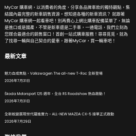
MyCar 購車網，以消費者的角度，分享各品牌車款的獨特觀點，集
結國內最完整的新車銷售資源。想知道各種的新車資訊？ 就跟著
MyCar 購車網一起看車吧！別再費心上網比購車配備菜單了，無論
是進口或是國產，不管是新車還是二手車，一通電話，我們立刻為
您媒合最適合的銷售窗口！首創一站式購車服務！尋尋覓覓，就為
了找尋一輛與自己契合的愛車，跟著MyCar，買一輛車吧！
最新文章
魅力自成焦點，Volkswagen The all-new T-Roc 全新登場
2026年7月31日
Škoda Motorsport 125 週年，全台 RS Roadshow 熱血啟動！
2026年7月31日
全新蛻變展現世代躍進實力，ALL-NEW MAZDA CX-5 接單正式啟動
2026年7月29日