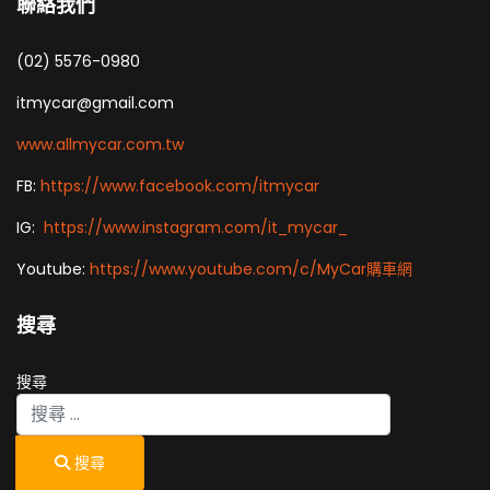
聯絡我們
(02) 5576-0980
itmycar@gmail.com
www.allmycar.com.tw
FB:
https://www.facebook.com/itmycar
IG:
https://www.instagram.com/it_mycar_
Youtube:
https://www.youtube.com/c/MyCar購車網
搜尋
搜尋
搜尋