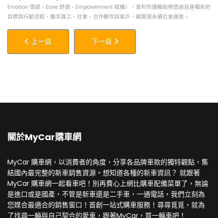
Emotion 情感、Ease 舒適、Empowerment 賦權），普利司通輪胎將透過自身獨有的
目標與行動流程，攜手員工、社會、合作夥伴與客戶，朝實現永續社會邁進。
上一篇文章: 全新3M™ 車漆保護膜高光 150 系列 掀頂級烤漆保
下一篇文章: 交通部「淨零移動 ∞ 智
上一頁
下一頁
關於MyCar購車網
MyCar 購車網，以消費者的角度，分享各品牌車款的獨特觀點，集
結國內最完整的新車銷售資源。想知道各種的新車資訊？ 就跟著
MyCar 購車網一起看車吧！別再費心上網比購車配備菜單了，無論
是進口或是國產，不管是新車還是二手車，一通電話，我們立刻為
您媒合最適合的銷售窗口！首創一站式購車服務！尋尋覓覓，就為
了找尋一輛與自己契合的愛車，跟著MyCar，買一輛車吧！