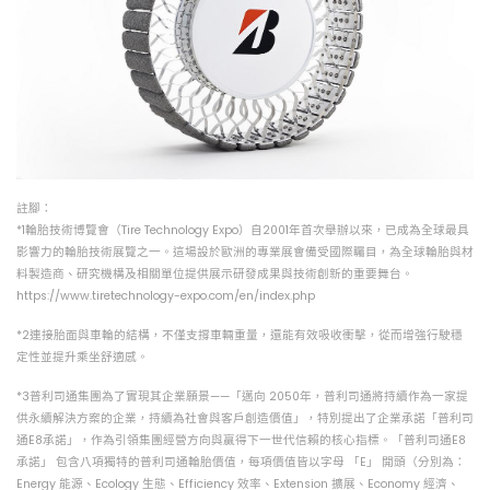
註腳：
*1輪胎技術博覽會（Tire Technology Expo）自2001年首次舉辦以來，已成為全球最具
影響力的輪胎技術展覽之一。這場設於歐洲的專業展會備受國際矚目，為全球輪胎與材
料製造商、研究機構及相關單位提供展示研發成果與技術創新的重要舞台。
https://www.tiretechnology-expo.com/en/index.php
*2連接胎面與車輪的結構，不僅支撐車輛重量，還能有效吸收衝擊，從而增強行駛穩
定性並提升乘坐舒適感。
*3普利司通集團為了實現其企業願景——「邁向 2050年，普利司通將持續作為一家提
供永續解決方案的企業，持續為社會與客戶創造價值」，特別提出了企業承諾「普利司
通E8承諾」，作為引領集團經營方向與贏得下一世代信賴的核心指標。「普利司通E8
承諾」 包含八項獨特的普利司通輪胎價值，每項價值皆以字母 「E」 開頭（分別為：
Energy 能源、Ecology 生態、Efficiency 效率、Extension 擴展、Economy 經濟、