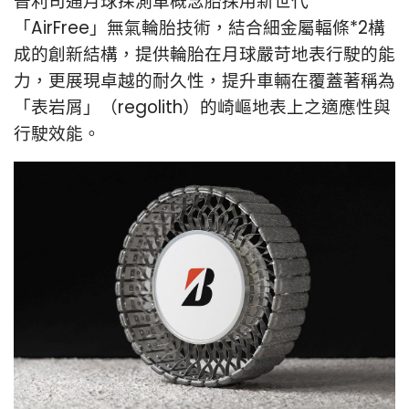
普利司通月球探測車概念胎採用新世代
「AirFree」無氣輪胎技術，結合細金屬輻條*2構
成的創新結構，提供輪胎在月球嚴苛地表行駛的能
力，更展現卓越的耐久性，提升車輛在覆蓋著稱為
「表岩屑」（regolith）的崎嶇地表上之適應性與
行駛效能。